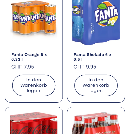
Fanta Orange 6 x
Fanta Shokata 6 x
0.33 l
0.5 l
Normaler
CHF 7.95
Normaler
CHF 9.95
Preis
Preis
In den
In den
Warenkorb
Warenkorb
legen
legen