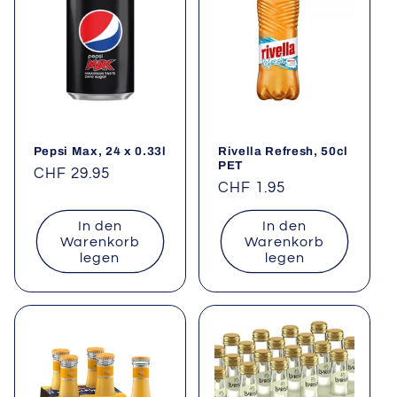
Pepsi Max, 24 x 0.33l
Rivella Refresh, 50cl
PET
Normaler
CHF 29.95
Normaler
CHF 1.95
Preis
Preis
In den
In den
Warenkorb
Warenkorb
legen
legen