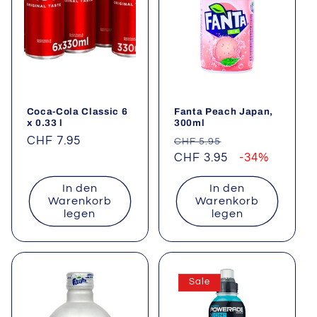
Coca-Cola Classic 6
Fanta Peach Japan,
x 0.33 l
300ml
Normaler
CHF 7.95
Normaler
Verkaufspreis
CHF 5.95
Preis
Preis
CHF 3.95
-34%
In den
In den
Warenkorb
Warenkorb
legen
legen
Sale