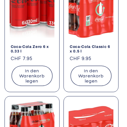
Coca-Cola Zero 6 x
Coca-Cola Classic 6
0.33 l
x 0.5 l
Normaler
CHF 7.95
Normaler
CHF 9.95
Preis
Preis
In den
In den
Warenkorb
Warenkorb
legen
legen