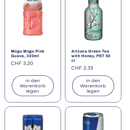
Mogu Mogu Pink
Arizona Green Tea
Guava, 320ml
with Honey, PET 50
cl
Normaler
CHF 3.20
Normaler
CHF 2.35
Preis
Preis
In den
In den
Warenkorb
Warenkorb
legen
legen