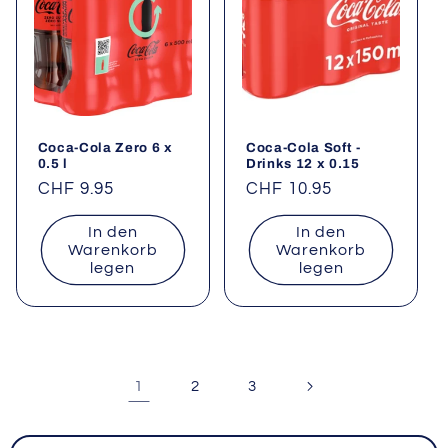
Coca-Cola Zero 6 x
Coca-Cola Soft -
0.5 l
Drinks 12 x 0.15
Normaler
CHF 9.95
Normaler
CHF 10.95
Preis
Preis
In den
In den
Warenkorb
Warenkorb
legen
legen
1
2
3