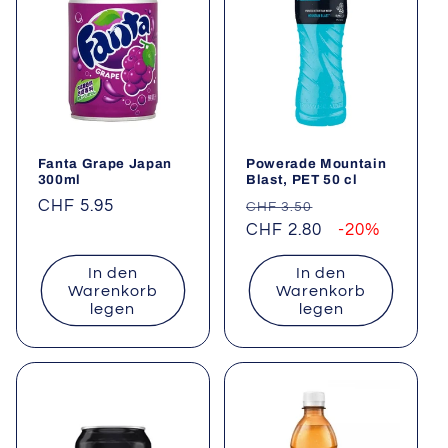
Fanta Grape Japan
Powerade Mountain
300ml
Blast, PET 50 cl
Normaler
CHF 5.95
Normaler
Verkaufspreis
CHF 3.50
Preis
Preis
CHF 2.80
-20%
In den
In den
Warenkorb
Warenkorb
legen
legen