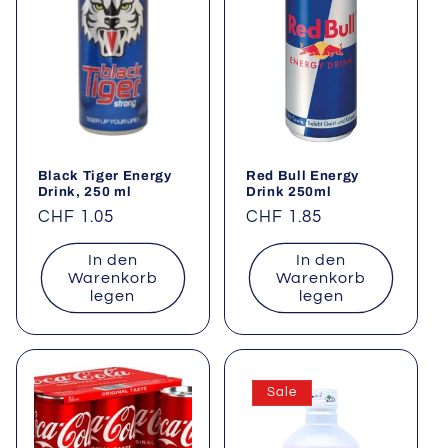
Black Tiger Energy
Red Bull Energy
Drink, 250 ml
Drink 250ml
Normaler
CHF 1.05
Normaler
CHF 1.85
Preis
Preis
In den
In den
Warenkorb
Warenkorb
legen
legen
Sale