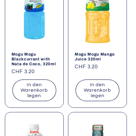
Mogu Mogu
Mogu Mogu Mango
Blackcurrant with
Juice 320ml
Nata de Coco, 320ml
Normaler
CHF 3.20
Normaler
CHF 3.20
Preis
Preis
In den
In den
Warenkorb
Warenkorb
legen
legen