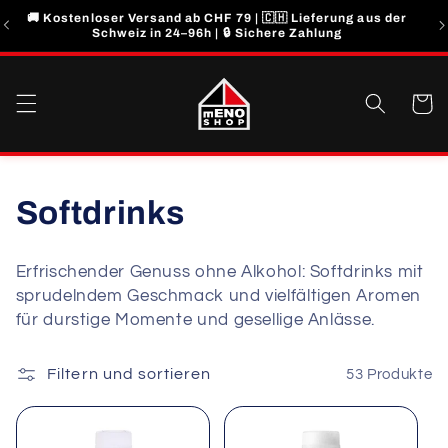
Direkt
🚚 Kostenloser Versand ab CHF 79 | 🇨🇭 Lieferung aus der
zum
Schweiz in 24–96h | 🔒 Sichere Zahlung
Inhalt
Warenko
K
Softdrinks
a
Erfrischender Genuss ohne Alkohol: Softdrinks mit
t
sprudelndem Geschmack und vielfältigen Aromen
für durstige Momente und gesellige Anlässe.
e
g
Filtern und sortieren
53 Produkte
o