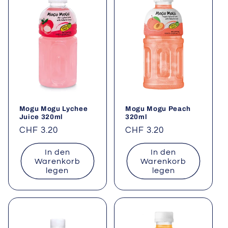
r
i
e
:
Mogu Mogu Lychee
Mogu Mogu Peach
Juice 320ml
320ml
Normaler
CHF 3.20
Normaler
CHF 3.20
Preis
Preis
In den
In den
Warenkorb
Warenkorb
legen
legen