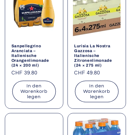
Sanpellegrino
Lurisia La Nostra
Aranciata –
Gazzosa –
Italienische
Italienische
Orangenlimonade
Zitronenlimonade
(24 × 200 ml)
(24 × 275 ml)
Normaler
CHF 39.80
Normaler
CHF 49.80
Preis
Preis
In den
In den
Warenkorb
Warenkorb
legen
legen