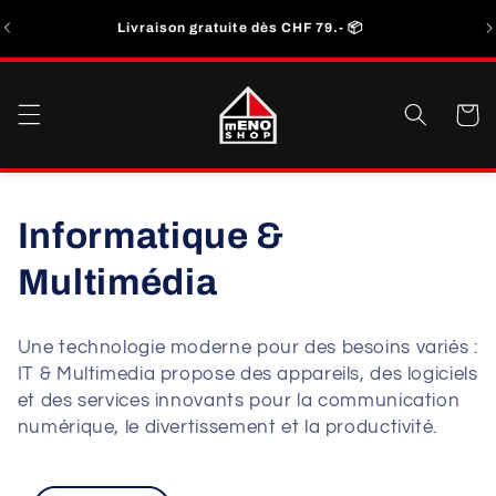
et
En
passer
Livraison gratuite dès CHF 79.- 📦
au
contenu
Panier
C
Informatique &
o
Multimédia
l
Une technologie moderne pour des besoins variés :
l
IT & Multimedia propose des appareils, des logiciels
et des services innovants pour la communication
e
numérique, le divertissement et la productivité.
c