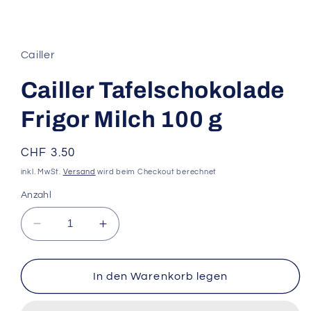
Medien
1
in
Modal
Cailler
öffnen
Cailler Tafelschokolade
Frigor Milch 100 g
Normaler
CHF 3.50
Preis
inkl. MwSt.
Versand
wird beim Checkout berechnet
Anzahl
Verringere
Erhöhe
die
die
Menge
Menge
für
für
In den Warenkorb legen
Cailler
Cailler
Tafelschokolade
Tafelschokolade