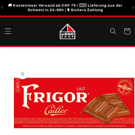
Direkt
🚚 Kostenloser Versand ab CHF 79 | 🇨🇭 Lieferung aus der
zum
Schweiz in 24–96h | 🔒 Sichere Zahlung
Inhalt
Warenko
u
roduktinformationen
pringen