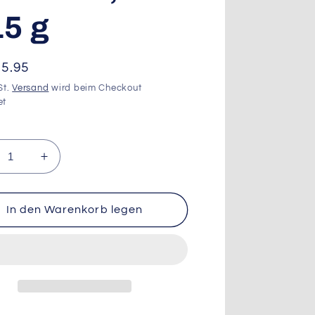
15 g
aler
5.95
St.
Versand
wird beim Checkout
et
ringere
Erhöhe
die
nge
Menge
für
In den Warenkorb legen
tina
Caotina
nc,
blanc,
tionen,
Portionen,
30
x
15