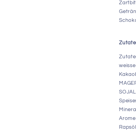
g
Zartbi
Geträn
Schok
Zutate
Zutate
weisse
Kakao
MAGER
SOJALE
Speise
Minera
Arome
Rapsöl