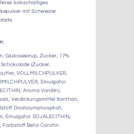
g
tteres kakaohaltiges
kepulver mit Schweizer
olade
n:
n: Glukosesirup, Zucker, 17%
 Schokolade (Zucker,
butter, VOLLMILCHPULVER,
MILCHPULVER, Emulgator
CITHIN, Aroma Vanillin),
salz, Verdickungsmittel Xanthan,
lstoff Dicalciumphosphat,
n, Emulgator SOJALECITHIN,
, Farbstoff Beta-Carotin.