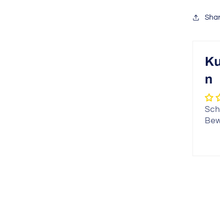
Sha
K
n
Sch
Bew