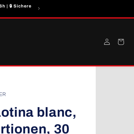
h | 🔒 Sichere
Auf Grund eines hohen Bestellaufkommen
Einloggen
Warenkorb
ER
otina blanc,
rtionen, 30