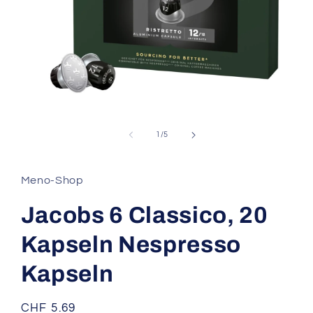
Medien
1
in
von
1
/
5
Modal
öffnen
Meno-Shop
Jacobs 6 Classico, 20
Kapseln Nespresso
Kapseln
Normaler
CHF 5.69