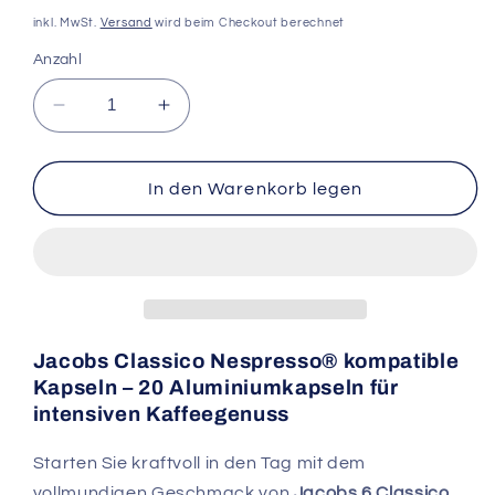
Preis
inkl. MwSt.
Versand
wird beim Checkout berechnet
Anzahl
Verringere
Erhöhe
die
die
Menge
Menge
für
für
In den Warenkorb legen
Jacobs
Jacobs
6
6
Classico,
Classico,
20
20
Kapseln
Kapseln
Nespresso
Nespresso
Kapseln
Kapseln
Jacobs Classico Nespresso® kompatible
Kapseln – 20 Aluminiumkapseln für
intensiven Kaffeegenuss
Starten Sie kraftvoll in den Tag mit dem
vollmundigen Geschmack von
Jacobs 6 Classico
.