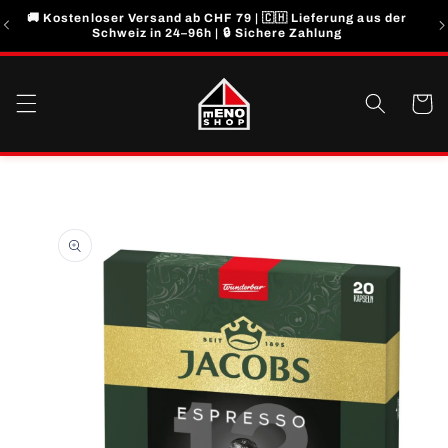
Direkt
🚚 Kostenloser Versand ab CHF 79 | 🇨🇭 Lieferung aus der
zum
Schweiz in 24–96h | 🔒 Sichere Zahlung
Inhalt
Warenko
u
roduktinformationen
pringen