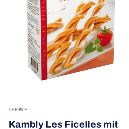
Medien
1
in
Modal
KAMBLY
öffnen
Kambly Les Ficelles mit