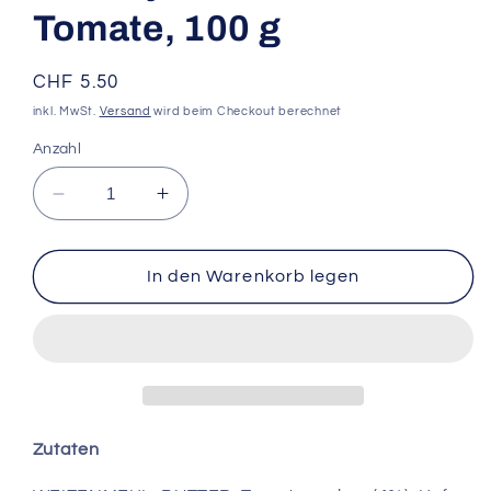
Tomate, 100 g
Normaler
CHF 5.50
Preis
inkl. MwSt.
Versand
wird beim Checkout berechnet
Anzahl
Verringere
Erhöhe
die
die
Menge
Menge
für
für
In den Warenkorb legen
Kambly
Kambly
Les
Les
Ficelles
Ficelles
mit
mit
Tomate,
Tomate,
100
100
g
g
Zutaten