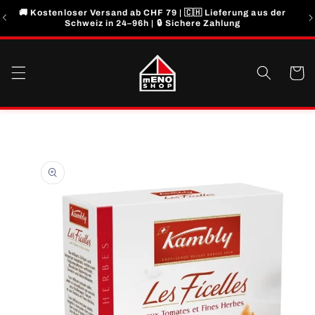
Direkt
🚚 Kostenloser Versand ab CHF 79 | 🇨🇭 Lieferung aus der
zum
Schweiz in 24–96h | 🔒 Sichere Zahlung
Inhalt
Warenko
u
roduktinformationen
pringen