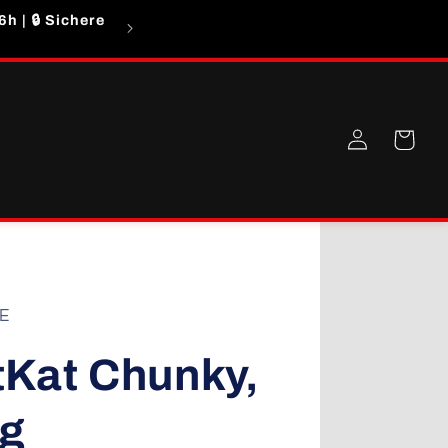
h | 🔒 Sichere
Auf Grund eines hohen Bestellaufkommen
Einloggen
Warenkorb
E
tKat Chunky,
g