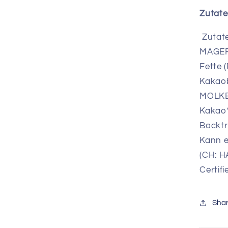
Zutat
Zutat
MAGER
Fette 
Kakao
MOLKE
Kakao*
Backtr
Kann 
(CH: H
Certifi
Sha