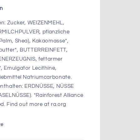
en
en: Zucker, WEIZENMEHL,
MILCHPULVER, pflanzliche
(Palm, Shea), Kakaomasse*,
butter*, BUTTERREINFETT,
NERZEUGNIS, fettarmer
, Emulgator Lecithine,
iebmittel Natriumcarbonate.
enthalten: ERDNÜSSE, NÜSSE
ASELNÜSSE). *Rainforest Alliance
ed. Find out more at ra.org
re