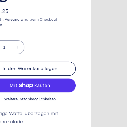
aler
.25
St.
Versand
wird beim Checkout
et
ringere
Erhöhe
die
nge
Menge
für
In den Warenkorb legen
Kat
KitKat
nky,
Chunky,
40g
Weitere Bezahlmöglichkeiten
ige Waffel überzogen mit
schokolade