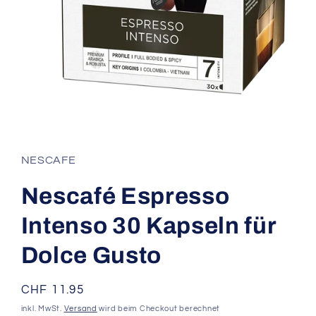
Medien
1
in
Modal
NESCAFE
öffnen
Nescafé Espresso
Intenso 30 Kapseln für
Dolce Gusto
Normaler
CHF 11.95
Preis
inkl. MwSt.
Versand
wird beim Checkout berechnet