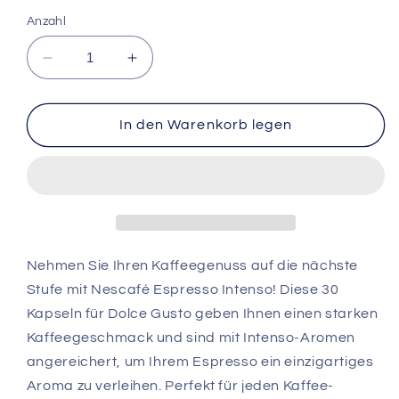
Anzahl
Verringere
Erhöhe
die
die
Menge
Menge
für
für
In den Warenkorb legen
Nescafé
Nescafé
Espresso
Espresso
Intenso
Intenso
30
30
Kapseln
Kapseln
für
für
Dolce
Dolce
Nehmen Sie Ihren Kaffeegenuss auf die nächste
Gusto
Gusto
Stufe mit Nescafé Espresso Intenso! Diese 30
Kapseln für Dolce Gusto geben Ihnen einen starken
Kaffeegeschmack und sind mit Intenso-Aromen
angereichert, um Ihrem Espresso ein einzigartiges
Aroma zu verleihen. Perfekt für jeden Kaffee-