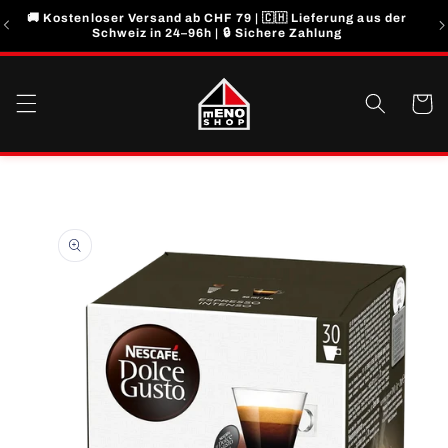
Direkt
🚚 Kostenloser Versand ab CHF 79 | 🇨🇭 Lieferung aus der
zum
Schweiz in 24–96h | 🔒 Sichere Zahlung
Inhalt
Warenko
u
roduktinformationen
pringen