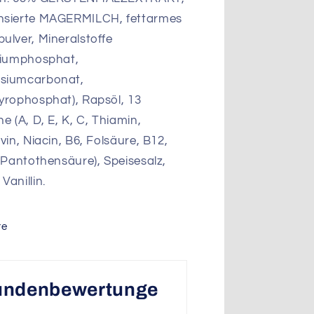
nsierte MAGERMILCH, fettarmes
ulver, Mineralstoffe
ciumphosphat,
siumcarbonat,
yrophosphat), Rapsöl, 13
e (A, D, E, K, C, Thiamin,
vin, Niacin, B6, Folsäure, B12,
, Pantothensäure), Speisesalz,
Vanillin.
re
undenbewertunge