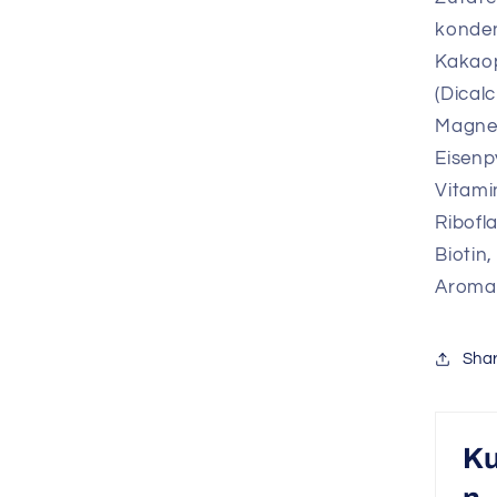
konde
Kakaop
(Dical
Magne
Eisenp
Vitamin
Ribofla
Biotin
Aroma 
Sha
K