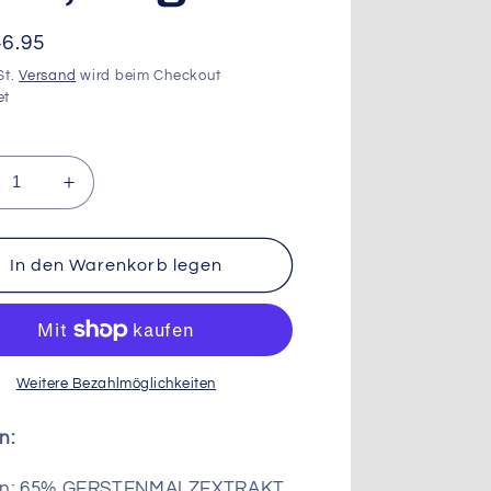
aler
6.95
St.
Versand
wird beim Checkout
et
ringere
Erhöhe
die
nge
Menge
für
In den Warenkorb legen
maltine
Ovomaltine
e,
Dose,
2
kg
Weitere Bezahlmöglichkeiten
n:
en: 65% GERSTENMALZEXTRAKT,