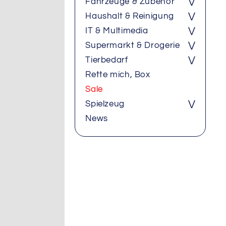
Fahrzeuge & Zubehör
⋁
Haushalt & Reinigung
⋁
IT & Multimedia
⋁
Supermarkt & Drogerie
⋁
Tierbedarf
⋁
Rette mich, Box
Sale
Spielzeug
⋁
News