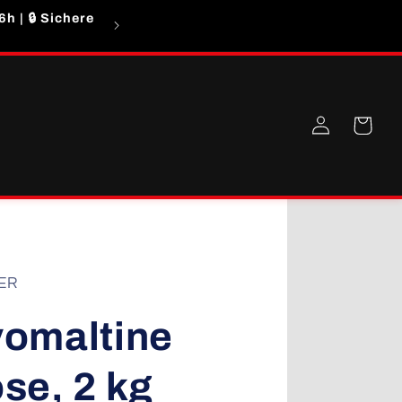
h | 🔒 Sichere
Auf Grund eines hohen Bestellaufkommen
Einloggen
Warenkorb
ER
omaltine
se, 2 kg